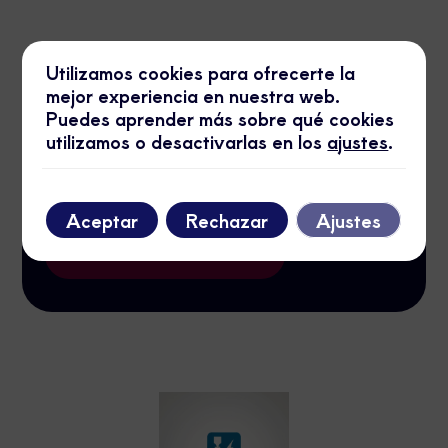
Utilizamos cookies para ofrecerte la
mejor experiencia en nuestra web.
Puedes aprender más sobre qué cookies
Soluciones Eléctricas MAB
utilizamos o desactivarlas en los
ajustes
.
Expertos en alta de suministros, certificados y
boletines eléctricos. Montamos cuadros
industriales y de viviendas con profesionalidad y
Aceptar
Rechazar
Ajustes
rapidez.
Ver más