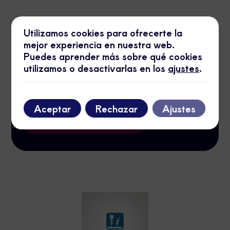
Utilizamos cookies para ofrecerte la
mejor experiencia en nuestra web.
Puedes aprender más sobre qué cookies
Soluciones Eléctricas MAB
utilizamos o desactivarlas en los
ajustes
.
Expertos en alta de suministros, certificados y
boletines eléctricos. Montamos cuadros
industriales y de viviendas con profesionalidad y
rapidez.
Aceptar
Rechazar
Ajustes
Ver más