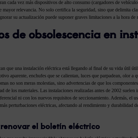
ran cada vez más dispositivos de alto consumo (cargadores de vehículo 
ere mayor relevancia. No solo certifica la seguridad, sino que delimita c
Ignorar su actualización puede suponer graves limitaciones a la hora de
os de obsolescencia en ins
an que una instalación eléctrica está llegando al final de su vida útil ú
otivo aparente, enchufes que se calientan, luces que parpadean, olor a 
tomas no son meras molestias, sino advertencias de que los componente
ad de los materiales. Las instalaciones realizadas antes de 2002 suel
iferencial ni con los nuevos requisitos de seccionamiento. Además, el u
más perturbaciones eléctricas, afectando al rendimiento y durabilidad d
enovar el boletín eléctrico