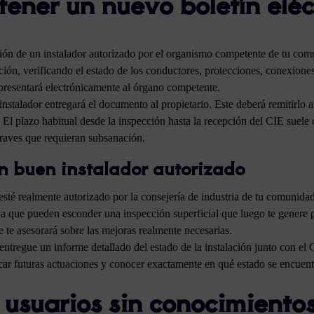
ener un nuevo boletín eléc
ión de un instalador autorizado por el organismo competente de tu com
ación, verificando el estado de los conductores, protecciones, conexion
o presentará electrónicamente al órgano competente.
nstalador entregará el documento al propietario. Este deberá remitirlo 
El plazo habitual desde la inspección hasta la recepción del CIE suele o
graves que requieran subsanación.
n buen instalador autorizado
esté realmente autorizado por la consejería de industria de tu comunidad
ya que pueden esconder una inspección superficial que luego te genere 
ue te asesorará sobre las mejoras realmente necesarias.
ntregue un informe detallado del estado de la instalación junto con e
icar futuras actuaciones y conocer exactamente en qué estado se encuentr
usuarios sin conocimientos