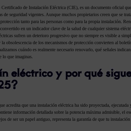
Certificado de Instalación Eléctrica (CIE), es un documento oficial que c
as de seguridad vigentes. Aunque muchos propietarios creen que se trat
rotección tanto para las personas como para la propia instalación. Reno
convertido en un indicador clave de la salud de cualquier sistema eléctr
léctricas sufren un deterioro progresivo que no siempre es visible a simp
 y la obsolescencia de los mecanismos de protección convierten al bolet
analizamos cuándo es realmente necesario renovarlo, qué señales indican 
e lo que imaginas.
ín eléctrico y por qué sigu
025?
e acredita que una instalación eléctrica ha sido proyectada, ejecutada
tiene información detallada sobre la potencia máxima admisible, el esq
jos de ser un papel antiguo, representa la garantía de que tu instalació